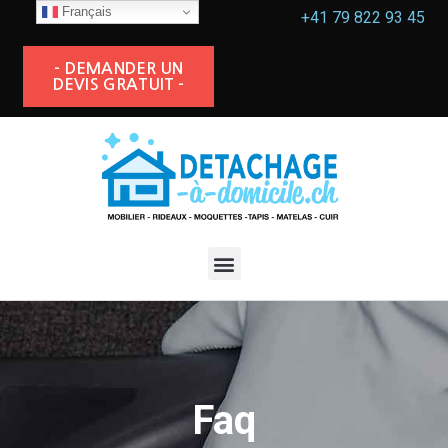
Français
+41 79 822 93 45
- DEMANDER UN
DEVIS GRATUIT -
Faq