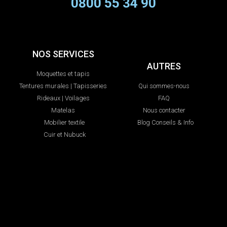
0800 55 34 90
NOS SERVICES
AUTRES
Moquettes et tapis
Tentures murales | Tapisseries
Qui sommes-nous
Rideaux | Voilages
FAQ
Matelas
Nous contacter
Mobilier textile
Blog Conseils & Info
Cuir et Nubuck
Fait partie du pôle de services
de