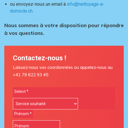
ou envoyez-nous un email à
info@nettoyage-a-
domicile.ch
.
Nous sommes à votre disposition pour répondre
à vos questions.
Contactez-nous !
Laissez-nous vos coordonnées ou appelez-nous au
+41 79 822 93 45​
Select
*
Prénom
*